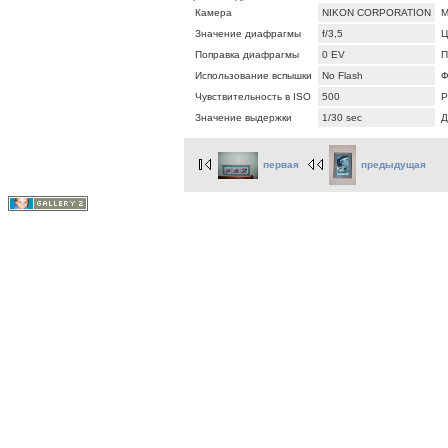
Камера
NIKON CORPORATION
М
Значение диафрагмы
f/3,5
Ц
Поправка диафрагмы
0 EV
П
Использование вспышки
No Flash
Ф
Чувствительность в ISO
500
Р
Значение выдержки
1/30 sec
Д
первая
предыдущая