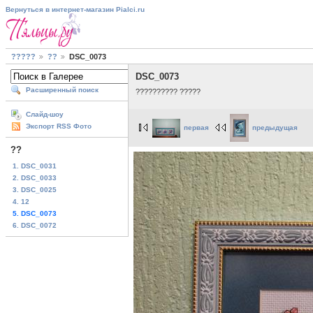
Вернуться в интернет-магазин Pialci.ru
?????
??
DSC_0073
DSC_0073
Расширенный поиск
?????????? ?????
Слайд-шоу
Экспорт RSS Фото
первая
предыдущая
??
1. DSC_0031
2. DSC_0033
3. DSC_0025
4. 12
5. DSC_0073
6. DSC_0072