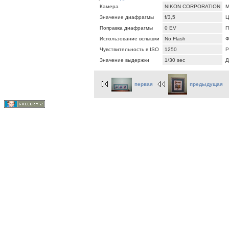
Камера
NIKON CORPORATION
М
Значение диафрагмы
f/3,5
Ц
Поправка диафрагмы
0 EV
П
Использование вспышки
No Flash
Ф
Чувствительность в ISO
1250
Р
Значение выдержки
1/30 sec
Д
первая
предыдущая