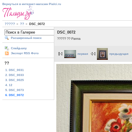
Вернуться в интернет-магазин Pialci.ru
?????
??
DSC_0072
DSC_0072
Расширенный поиск
????? ?? Panna
Слайд-шоу
Экспорт RSS Фото
первая
предыдущая
??
1. DSC_0031
2. DSC_0033
3. DSC_0025
4. 12
5. DSC_0073
6. DSC_0072