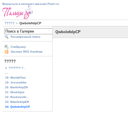
Вернуться в интернет-магазин Pialci.ru
?????
QwbolefelpCP
QwbolefelpCP
Расширенный поиск
Слайд-шоу
Экспорт RSS Альбома
?????
1. ??????? ?...
...
18. WorldbTum
19. Jesseabibe
20. BwiilefelpZN
21. NinoUnjus
22. RostislavKr...
23. BdwilefelpER
24. QwbolefelpCP